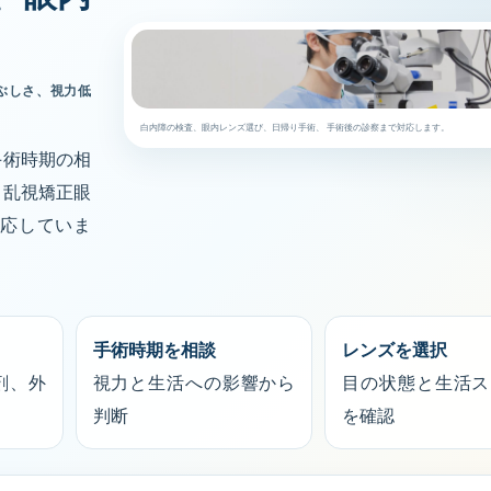
ぶしさ、視力低
白内障の検査、眼内レンズ選び、日帰り手術、 手術後の診察まで対応します。
手術時期の相
・乱視矯正眼
対応していま
手術時期を相談
レンズを選択
剤、外
視力と生活への影響から
目の状態と生活ス
判断
を確認