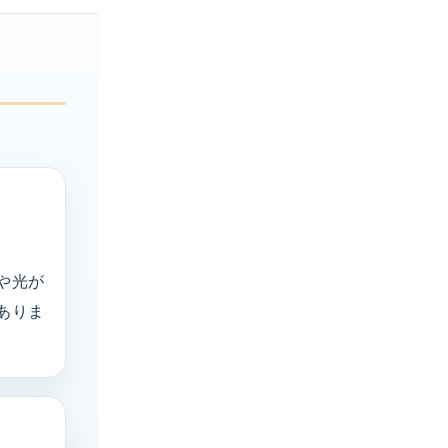
や光が
ありま