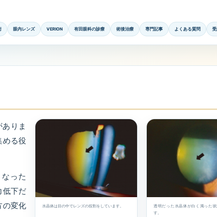
術
眼内レンズ
VERION
有田眼科の診療
術後治療
専門記事
よくある質問
受
がありま
集める役
くなった
力低下だ
方の変化
水晶体は目の中でレンズの役割をしています。
透明だった水晶体が白く濁った状
す。