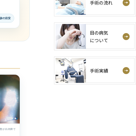
手術の流れ
診の目安
目の病気
について
手術実績
態が白内障で