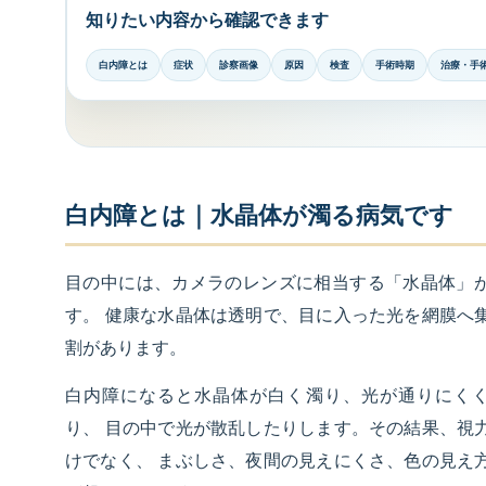
知りたい内容から確認できます
白内障とは
症状
診察画像
原因
検査
手術時期
治療・手
白内障とは｜水晶体が濁る病気です
目の中には、カメラのレンズに相当する「水晶体」
す。 健康な水晶体は透明で、目に入った光を網膜へ
割があります。
白内障になると水晶体が白く濁り、光が通りにく
り、 目の中で光が散乱したりします。その結果、視
けでなく、 まぶしさ、夜間の見えにくさ、色の見え