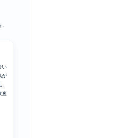
す。
暗い
気が
孔、
検査