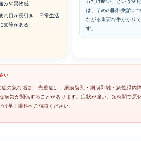
方だけ暗い」という変
痛みや異物感
は、早めの眼科受診に
疲れ目が長引き、日常生活
ながる重要な手がかり
に支障がある
す。
さい
蚊症の急な増加、光視症は、網膜裂孔・網膜剥離・急性緑内
な病気が関係することがあります。症状が強い、短時間で悪
だけ早く眼科へご相談ください。