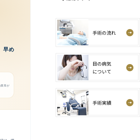
手術の流れ
、早め
目の病気
について
の異常が
手術実績