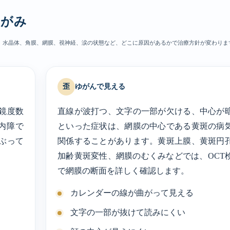
ゆがみ
。水晶体、角膜、網膜、視神経、涙の状態など、どこに原因があるかで治療方針が変わりま
歪
ゆがんで見える
鏡度数
直線が波打つ、文字の一部が欠ける、中心が
内障で
といった症状は、網膜の中心である黄斑の病
ぶって
関係することがあります。黄斑上膜、黄斑円
加齢黄斑変性、網膜のむくみなどでは、OCT
で網膜の断面を詳しく確認します。
カレンダーの線が曲がって見える
文字の一部が抜けて読みにくい