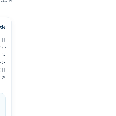
症状は、網
大切
の目
とが
、ス
レン
左目
ださ
」
片