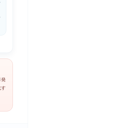
化
つ
で
障発
化す