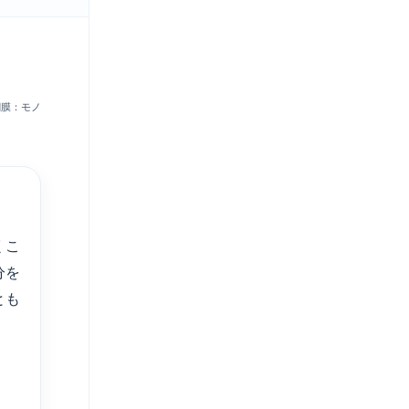
網膜：モノ
くこ
分を
とも