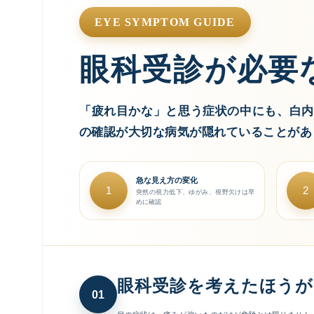
EYE SYMPTOM GUIDE
眼科受診が必要
「疲れ目かな」と思う症状の中にも、白内
の確認が大切な病気が隠れていることがあ
急な見え方の変化
1
2
突然の視力低下、ゆがみ、視野欠けは早
めに確認
眼科受診を考えたほう
01