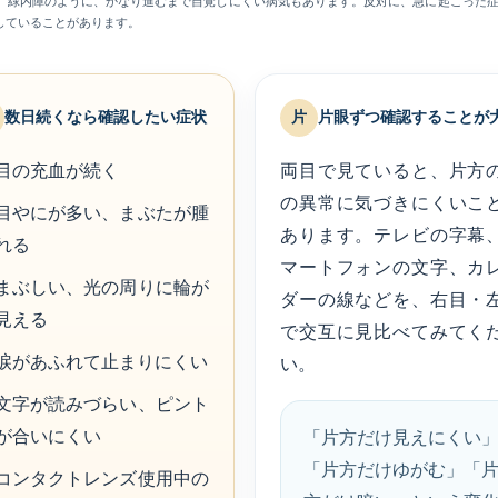
。緑内障のように、かなり進むまで自覚しにくい病気もあります。反対に、急に起こった
していることがあります。
数日続くなら確認したい症状
片
片眼ずつ確認することが
目の充血が続く
両目で見ていると、片方
の異常に気づきにくいこ
目やにが多い、まぶたが腫
あります。テレビの字幕
れる
マートフォンの文字、カ
まぶしい、光の周りに輪が
ダーの線などを、右目・
見える
で交互に見比べてみてく
涙があふれて止まりにくい
い。
文字が読みづらい、ピント
が合いにくい
「片方だけ見えにくい
「片方だけゆがむ」「
コンタクトレンズ使用中の