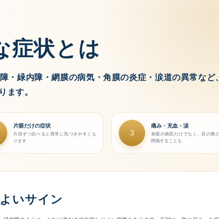
な症状とは
障・緑内障・網膜の病気・角膜の炎症・涙道の異常など
ります。
片眼だけの症状
痛み・充血・涙
3
片目ずつ比べると異常に気づきやすくな
表面の病気だけでなく、目の奥
ります
関係することも
がよいサイン