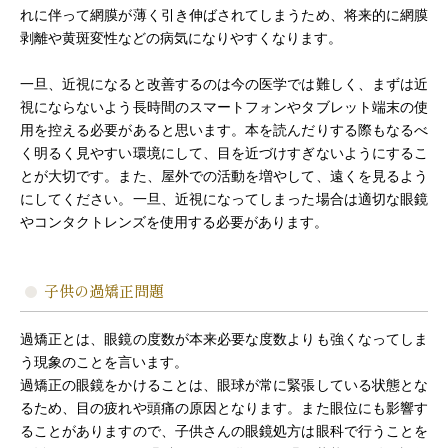
れに伴って網膜が薄く引き伸ばされてしまうため、将来的に網膜
剥離や黄斑変性などの病気になりやすくなります。
一旦、近視になると改善するのは今の医学では難しく、まずは近
視にならないよう長時間のスマートフォンやタブレット端末の使
用を控える必要があると思います。本を読んだりする際もなるべ
く明るく見やすい環境にして、目を近づけすぎないようにするこ
とが大切です。また、屋外での活動を増やして、遠くを見るよう
にしてください。一旦、近視になってしまった場合は適切な眼鏡
やコンタクトレンズを使用する必要があります。
子供の過矯正問題
過矯正とは、眼鏡の度数が本来必要な度数よりも強くなってしま
う現象のことを言います。
過矯正の眼鏡をかけることは、眼球が常に緊張している状態とな
るため、目の疲れや頭痛の原因となります。また眼位にも影響す
ることがありますので、子供さんの眼鏡処方は眼科で行うことを