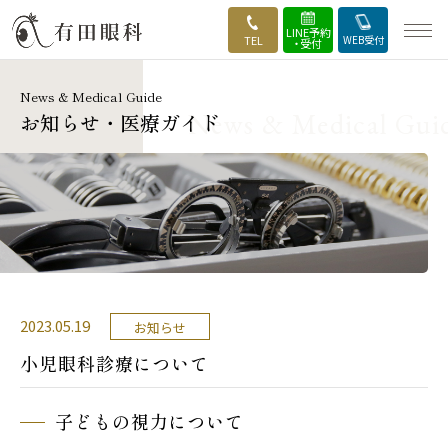
LINE予約
TEL
WEB受付
・受付
News & Medical Guide
HOME
お知らせ・医療ガイド
当院の強み
外来・診療案内
手術のご案内
医師・実績紹介
2023.05.19
お知らせ
小児眼科診療について
手術の流れ
子どもの視力について
施設・設備