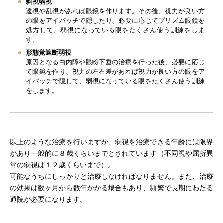
斜視弱視
遠視や乱視があれば眼鏡を作ります。その後、視力が良い方
の眼をアイパッチで隠したり、必要に応じてプリズム眼鏡を
処方して、弱視になっている眼をたくさん使う訓練をしま
す。
形態覚遮断弱視
原因となる白内障や眼瞼下垂の治療を行った後、必要に応じ
て眼鏡を作り、視力の左右差があれば視力が良い方の眼をア
イパッチで隠して、弱視になっている眼をたくさん使う訓練
をします。
以上のような治療を行いますが、弱視を治療できる年齢には限界
があり一般的に８歳くらいまでとされています（不同視や屈折異
常の弱視は１２歳くらいまで）。
可能なうちにしっかりと治療しなければなりません。また、治療
の効果は数ヶ月から数年かかる場合もあり、頻繁で長期にわたる
通院が必要になります。