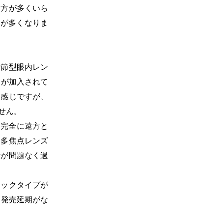
る方が多くいら
とが多くなりま
分節型眼内レン
）が加入されて
な感じですが、
せん。
。完全に遠方と
、多焦点レンズ
活が問題なく過
リックタイプが
る発売延期がな