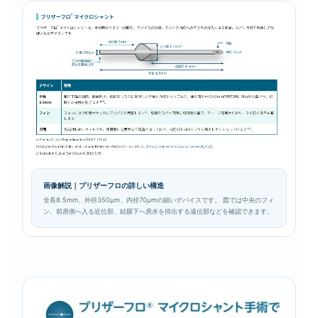
画像解説｜プリザーフロの詳しい構造
全長8.5mm、外径350μm、内径70μmの細いデバイスです。 図では中央のフィ
ン、前房側へ入る近位部、結膜下へ房水を排出する遠位部などを確認できます。