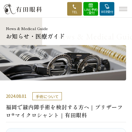
LINE予約
TEL
WEB受付
・受付
News & Medical Guide
HOME
お知らせ・医療ガイド
当院の強み
外来・診療案内
手術のご案内
医師・実績紹介
2024.08.01
手術について
福岡で緑内障手術を検討する方へ｜プリザーフ
手術の流れ
ロ®マイクロシャント｜有田眼科
施設・設備