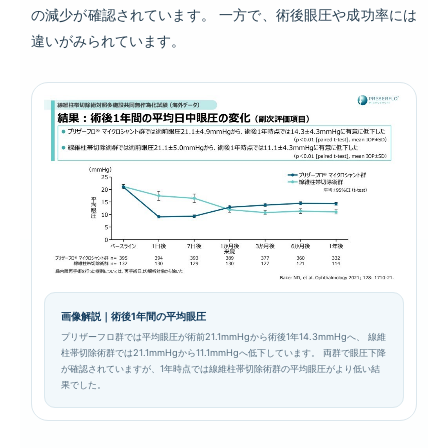
の減少が確認されています。 一方で、術後眼圧や成功率には
違いがみられています。
画像解説｜術後1年間の平均眼圧
プリザーフロ群では平均眼圧が術前21.1mmHgから術後1年14.3mmHgへ、 線維
柱帯切除術群では21.1mmHgから11.1mmHgへ低下しています。 両群で眼圧下降
が確認されていますが、1年時点では線維柱帯切除術群の平均眼圧がより低い結
果でした。