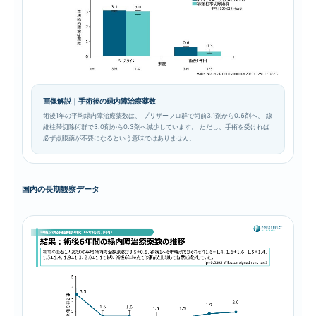
画像解説｜手術後の緑内障治療薬数
術後1年の平均緑内障治療薬数は、 プリザーフロ群で術前3.1剤から0.6剤へ、 線
維柱帯切除術群で3.0剤から0.3剤へ減少しています。 ただし、手術を受ければ
必ず点眼薬が不要になるという意味ではありません。
国内の長期観察データ