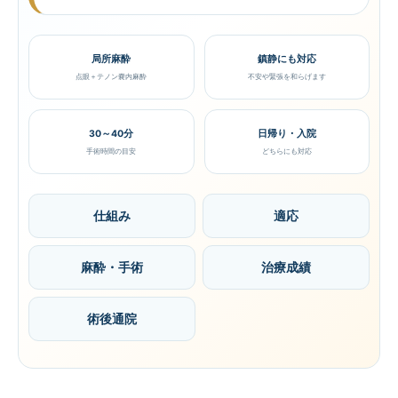
局所麻酔
鎮静にも対応
点眼＋テノン嚢内麻酔
不安や緊張を和らげます
30～40分
日帰り・入院
手術時間の目安
どちらにも対応
仕組み
適応
麻酔・手術
治療成績
術後通院