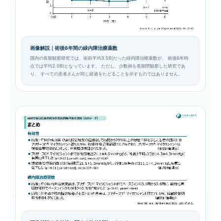
画像解説｜術後6年間の緑内障治療薬数
国内の長期観察研究では、術前平均3.5剤だった緑内障治療薬数が、 術後6年時
点では平均2.0剤となっています。 ただし、少数例を長期間観察した研究であ
り、 すべての患者さんが同じ経過をたどることを示すものではありません。