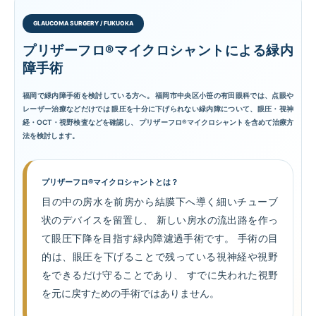
目の病気と治療
GLAUCOMA SURGERY / FUKUOKA
プリザーフロ®マイクロシャントによる緑内
交通アクセス
障手術
福岡で緑内障手術を検討している方へ。 福岡市中央区小笹の有田眼科では、点眼や
プライバシーポリシー
レーザー治療などだけでは 眼圧を十分に下げられない緑内障について、眼圧・視神
経・OCT・視野検査などを確認し、 プリザーフロ®マイクロシャントを含めて治療方
法を検討します。
プリザーフロ®マイクロシャントとは？
目の中の房水を前房から結膜下へ導く細いチューブ
状のデバイスを留置し、 新しい房水の流出路を作っ
て眼圧下降を目指す緑内障濾過手術です。 手術の目
的は、眼圧を下げることで残っている視神経や視野
をできるだけ守ることであり、 すでに失われた視野
を元に戻すための手術ではありません。