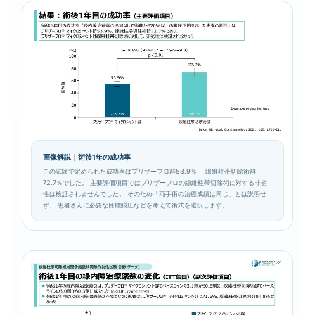
画像解説｜術後1年の成功率
この試験で定められた成功率はプリザーフロ群53.9％、 線維柱帯切除術群
72.7％でした。 主要評価項目ではプリザーフロの線維柱帯切除術に対する非劣
性は検証されませんでした。 そのため「両手術の治療成績は同じ」とは説明せ
ず、 患者さんに必要な目標眼圧などを考えて術式を選択します。