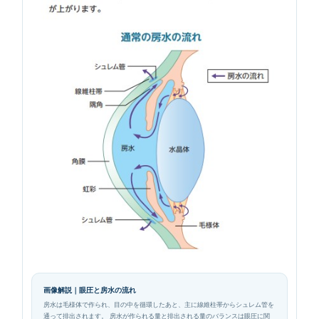
画像解説｜眼圧と房水の流れ
房水は毛様体で作られ、目の中を循環したあと、主に線維柱帯からシュレム管を
通って排出されます。 房水が作られる量と排出される量のバランスは眼圧に関