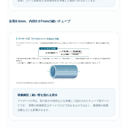
合体） という柔軟性と生体適合性を考慮した素材で作られています。
全長8.5mm、内径0.07mmの細いチューブ
画像解説｜細い管を流れる房水
プリザーフロ®は、管の長さや内径などを考慮して設計されたチューブ状デバイ
スです。 実際の術後眼圧はデバイスだけで決まるものではなく、濾過胞や創傷
治癒などにも影響されます。