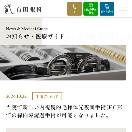
LINE予約
TEL
WEB受付
・受付
News & Medical Guide
HOME
お知らせ・医療ガイド
当院の強み
外来・診療案内
手術のご案内
医師・実績紹介
2024.10.22
手術について
当院で新しい内視鏡的毛様体光凝固手術(ECP)
手術の流れ
での緑内障濾過手術が可能となりました。
施設・設備