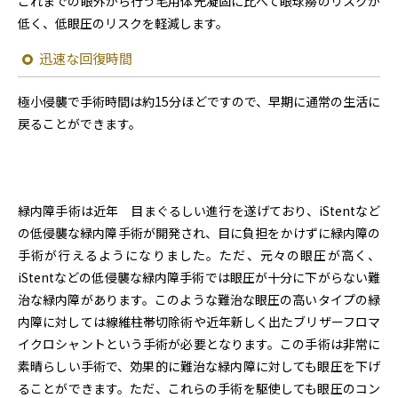
これまでの眼外から行う毛用体光凝固に比べて眼球癆のリスクが
低く、低眼圧のリスクを軽減します。
迅速な回復時間
極小侵襲で手術時間は約15分ほどですので、早期に通常の生活に
戻ることができます。
緑内障手術は近年 目まぐるしい進行を遂げており、iStentなど
の低侵襲な緑内障手術が開発され、目に負担をかけずに緑内障の
手術が行えるようになりました。ただ、元々の眼圧が高く、
iStentなどの低侵襲な緑内障手術では眼圧が十分に下がらない難
治な緑内障があります。このような難治な眼圧の高いタイプの緑
内障に対しては線維柱帯切除術や近年新しく出たブリザーフロマ
イクロシャントという手術が必要となります。この手術は非常に
素晴らしい手術で、効果的に難治な緑内障に対しても眼圧を下げ
ることができます。ただ、これらの手術を駆使しても眼圧のコン