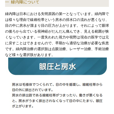
緑内障について
目の病気と治療
緑内障は日本における失明原因の第一となっています。緑内障で
は様々な理由で線維柱帯という房水の排水口の流れが悪くなり、
交通アクセス
目の中に房水が溜まり目の圧力が上がります。それによって眼球
の後ろから出ている視神経がだんだん痛んでき、見える範囲が狭
プライバシーポリシー
くなっていきます。一度失われた視力や視野は現在の医学では元
に戻すことはできませんので、早期から適切な治療が必要な疾患
です。緑内障治療の選択肢は点眼治療、レーザー治療、手術治療
など様々な選択肢があります。