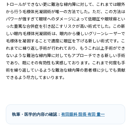
トロールができない更に難治な緑内障に対して、これまでは眼外
から行う毛様体光凝固術が唯一の方法でした。ただ、この方法は
パワーが強すぎて眼球へのダメージによって低眼圧や眼球癆とい
った重篤な合併症を引き起こすリスクが高い術式でした。この新
しい眼内毛様体光凝固術は、眼内から優しいグリーンレーザーで
毛様体を凝固することで適度に眼圧を下げる新しい術式です。こ
れまでに繰り返し手術が行われており、もうこれ以上手術ができ
ないような難治な緑内障に対してもアプローチできる新しい手術
であり、既にその有効性も実感しております。これまで何度も手
術を繰り返しているような難治な緑内障の患者様に少しでも貢献
できるよう尽力してまいります。
執筆・医学的内容の確認：
有田眼科 院長 有田 量一