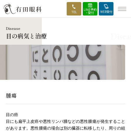
LINE予約
TEL
WEB受付
・受付
Disease
HOME
目の病気と治療
当院の強み
外来・診療案内
手術のご案内
医師・実績紹介
腫瘍
手術の流れ
目の癌
目にも扁平上皮癌や悪性リンパ腫などの悪性腫瘍が発生すること
施設・設備
があります。悪性腫瘍の場合は別の臓器に転移したり、周りの組