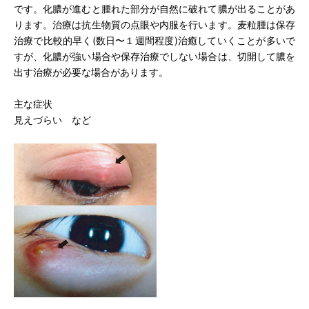
です。化膿が進むと腫れた部分が自然に破れて膿が出ることがあ
目の病気と治療
ります。治療は抗生物質の点眼や内服を行います。麦粒腫は保存
治療で比較的早く(数日〜１週間程度)治癒していくことが多いで
すが、化膿が強い場合や保存治療でしない場合は、切開して膿を
交通アクセス
出す治療が必要な場合があります。
プライバシーポリシー
主な症状
見えづらい など