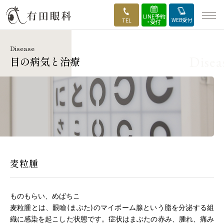
LINE予約
TEL
WEB受付
・受付
Disease
HOME
目の病気と治療
当院の強み
外来・診療案内
手術のご案内
医師・実績紹介
麦粒腫
手術の流れ
ものもらい、めばちこ
麦粒腫とは、眼瞼(まぶた)のマイボーム腺という脂を分泌する組
施設・設備
織に感染を起こした状態です。症状はまぶたの赤み、腫れ、痛み