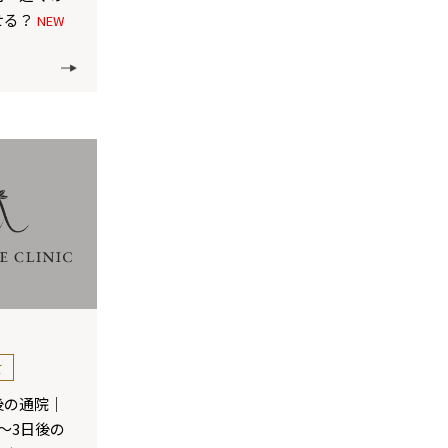
せる？
NEW
て
後の通院｜
～3日後の