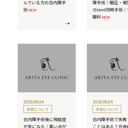
んでいる方の白内障手
障手術｜眼圧・視
術
iStent同時手術
NEW
眼科
NEW
2026.08.04
2026.08.04
手術について
手術について
白内障手術後に飛蚊症
白内障手術で失敗
が気になる｜黒い点が
ことはある？合併