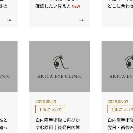
診の
確認したい見え方
どこに合わ
NEW
2026.08.03
2026.08.03
手術について
手術につい
性と
白内障手術後に再びか
白内障手術
知っ
すむ原因｜後発白内障
翌日・術後2