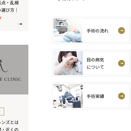
焦点・乱視
の選び方｜
W
手術の流れ
目の病気
について
手術実績
て
レンズとは
間・近くの