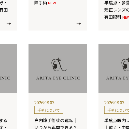
野・
障手術
単焦点・多
NEW
｜有田
矯正レンズ
有田眼科
NE
2026.08.03
2026.08.03
手術について
手術につい
する
白内障手術後の運転｜
単焦点眼内
症・
いつから再開できる？
｜遠く・中